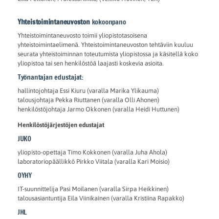
Yhteistoimintaneuvoston
kokoonpano
Yhteistoimintaneuvosto toimii yliopistotasoisena
yhteistoimintaelimenä. Yhteistoimintaneuvoston tehtäviin kuuluu
seurata yhteistoiminnan toteutumista yliopistossa ja käsitellä koko
yliopistoa tai sen henkilöstöä laajasti koskevia asioita.
Työnantajan edustajat:
hallintojohtaja Essi Kiuru (varalla Marika Ylikauma)
talousjohtaja Pekka Riuttanen (varalla Olli Ahonen)
henkilöstöjohtaja Jarmo Okkonen (varalla Heidi Huttunen)
Henkilöstöjärjestöjen edustajat
JUKO
yliopisto-opettaja Timo Kokkonen (varalla Juha Ahola)
laboratoriopäällikkö Pirkko Viitala (varalla Kari Moisio)
OYHY
IT-suunnittelija Pasi Moilanen (varalla Sirpa Heikkinen)
talousasiantuntija Eila Viinikainen (varalla Kristiina Rapakko)
JHL