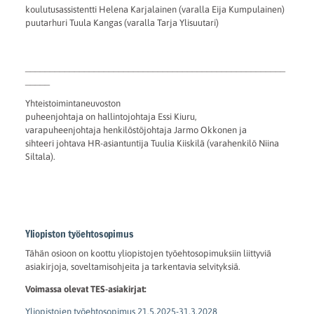
koulutusassistentti Helena Karjalainen (varalla Eija Kumpulainen)
puutarhuri Tuula Kangas (varalla Tarja Ylisuutari)
_____________________________________________________
_____
Yhteistoimintaneuvoston
puheenjohtaja on hallintojohtaja Essi Kiuru,
varapuheenjohtaja henkilöstöjohtaja Jarmo Okkonen ja
sihteeri johtava HR-asiantuntija Tuulia Kiiskilä (varahenkilö Niina
Siltala).
Yliopiston työehtosopimus
Tähän osioon on koottu yliopistojen työehtosopimuksiin liittyviä
asiakirjoja, soveltamisohjeita ja tarkentavia selvityksiä.
Voimassa olevat TES-asiakirjat:
Yliopistojen työehtosopimus 21.5.2025-31.3.2028