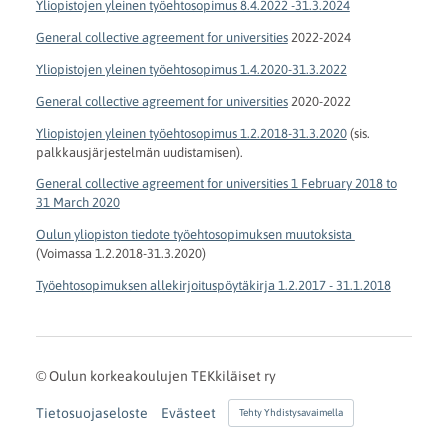
Yliopistojen yleinen työehtosopimus 8.4.2022 -31.3.2024
General collective agreement for universities
2022-2024
Yliopistojen yleinen työehtosopimus 1.4.2020-31.3.2022
General collective agreement for universities
2020-2022
Yliopistojen yleinen työehtosopimus 1.2.2018-31.3.2020
(sis.
palkkausjärjestelmän uudistamisen).
General collective agreement for universities 1 February 2018 to
31 March 2020
Oulun yliopiston tiedote työehtosopimuksen muutoksista
(Voimassa 1.2.2018-31.3.2020)
Työehtosopimuksen allekirjoituspöytäkirja 1.2.2017 - 31.1.2018
©
Oulun korkeakoulujen TEKkiläiset ry
Tietosuojaseloste
Evästeet
Tehty Yhdistysavaimella