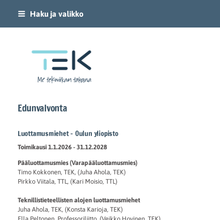
Siirry
Haku ja valikko
sivun
sisältöön
Oulun korkeakoulujen TEKkiläiset ry
Edunvalvonta
Luottamusmiehet - Oulun yliopisto
Toimikausi 1.1.2026 - 31.12.2028
Pääluottamusmies (Varapääluottamusmies)
Timo Kokkonen, TEK, (Juha Ahola, TEK)
Pirkko Viitala, TTL, (Kari Moisio, TTL)
Teknillistieteellisten alojen luottamusmiehet
Juha Ahola, TEK, (Konsta Karioja, TEK)
Ella Peltonen, Professoriliitto, (Veikko Hovinen, TEK)